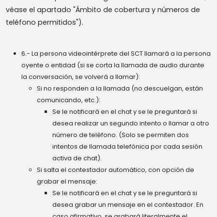
véase el apartado "Ámbito de cobertura y números de
teléfono permitidos").
6.- La persona videointérprete del SCT llamará a la persona
oyente o entidad (si se corta la llamada de audio durante
la conversación, se volverá a llamar):
Si no responden a la llamada (no descuelgan, están
comunicando, etc.):
Se le notificará en el chat y se le preguntará si
desea realizar un segundo intento o llamar a otro
número de teléfono. (Solo se permiten dos
intentos de llamada telefónica por cada sesión
activa de chat).
Si salta el contestador automático, con opción de
grabar el mensaje:
Se le notificará en el chat y se le preguntará si
desea grabar un mensaje en el contestador. En
caso afirmativo, se grabará literalmente el